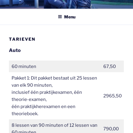
Ga
VERKEERSOPLEIDING AUTO
naar
EN MOTOR
Menu
de
inhoud
TARIEVEN
Auto
60 minuten
67,50
Pakket 1: Dit pakket bestaat uit 25 lessen
van elk 90 minuten,
inclusief één praktijkexamen, één
2965,50
theorie-examen,
één praktijkherexamen en een
theorieboek.
8 lessen van 90 minuten of 12 lessen van
790,00
60 minuten.